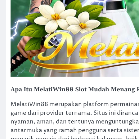
Apa Itu
MelatiWin88 Slot Mudah Menang P
MelatiWin88 merupakan platform permain
game dari provider ternama. Situs ini dira
nyaman, aman, dan tentunya menguntungkan
antarmuka yang ramah pengguna serta sis