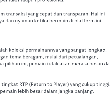
k pemula maupun profesional.
em transaksi yang cepat dan transparan. Hal ini
 dan nyaman ketika bermain di platform ini.
alah koleksi permainannya yang sangat lengkap.
ngan tema beragam, mulai dari petualangan,
ya pilihan ini, pemain tidak akan merasa bosan d
 tingkat RTP (Return to Player) yang cukup tinggi
pemain lebih besar dalam jangka panjang.