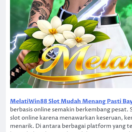
MelatiWin88 Slot Mudah Menang Pasti Ba
berbasis online semakin berkembang pesat. S
slot online karena menawarkan keseruan, k
menarik. Di antara berbagai platform yang te