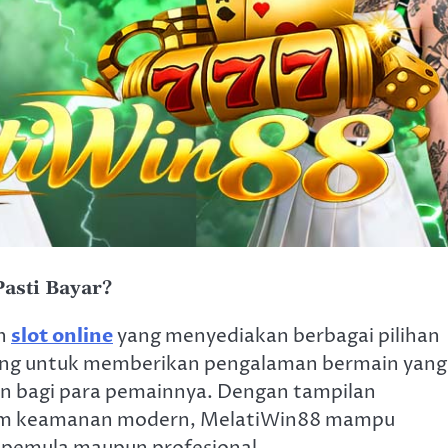
asti Bayar
?
an
slot online
yang menyediakan berbagai pilihan
ncang untuk memberikan pengalaman bermain yang
 bagi para pemainnya. Dengan tampilan
tem keamanan modern, MelatiWin88 mampu