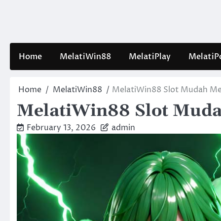
Skip
to
content
Home
MelatiWin88
MelatiPlay
MelatiP
Home
MelatiWin88
MelatiWin88 Slot Mudah Me
MelatiWin88 Slot Muda
February 13, 2026
admin