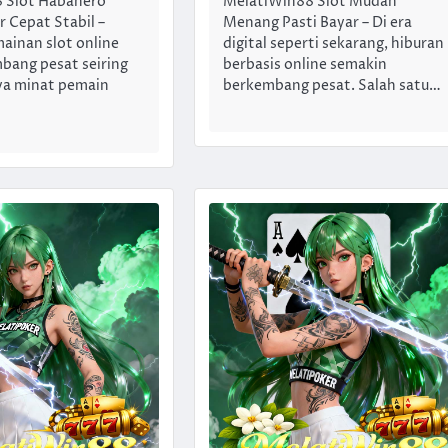
 Slot Habanero
MelatiWin88 Slot Mudah
r Cepat Stabil –
Menang Pasti Bayar – Di era
mainan slot online
digital seperti sekarang, hiburan
bang pesat seiring
berbasis online semakin
a minat pemain
berkembang pesat. Salah satu…