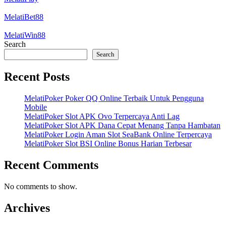
MelatiBet88
MelatiWin88
Search
Search
Recent Posts
MelatiPoker Poker QQ Online Terbaik Untuk Pengguna
Mobile
MelatiPoker Slot APK Ovo Terpercaya Anti Lag
MelatiPoker Slot APK Dana Cepat Menang Tanpa Hambatan
MelatiPoker Login Aman Slot SeaBank Online Terpercaya
MelatiPoker Slot BSI Online Bonus Harian Terbesar
Recent Comments
No comments to show.
Archives