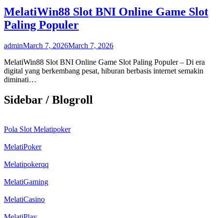
MelatiWin88 Slot BNI Online Game Slot
Paling Populer
admin
March 7, 2026
March 7, 2026
MelatiWin88 Slot BNI Online Game Slot Paling Populer – Di era
digital yang berkembang pesat, hiburan berbasis internet semakin
diminati…
Sidebar / Blogroll
Pola Slot Melatipoker
MelatiPoker
Melatipokerqq
MelatiGaming
MelatiCasino
MelatiPlay