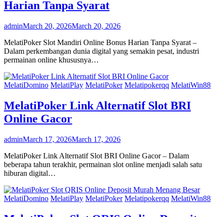
Harian Tanpa Syarat
admin
March 20, 2026
March 20, 2026
MelatiPoker Slot Mandiri Online Bonus Harian Tanpa Syarat –
Dalam perkembangan dunia digital yang semakin pesat, industri
permainan online khususnya…
MelatiDomino
MelatiPlay
MelatiPoker
Melatipokerqq
MelatiWin88
MelatiPoker Link Alternatif Slot BRI
Online Gacor
admin
March 17, 2026
March 17, 2026
MelatiPoker Link Alternatif Slot BRI Online Gacor – Dalam
beberapa tahun terakhir, permainan slot online menjadi salah satu
hiburan digital…
MelatiDomino
MelatiPlay
MelatiPoker
Melatipokerqq
MelatiWin88