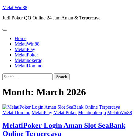
Skip
MelatiWin88
to
Judi Poker QQ Online 24 Jam Aman & Terpercaya
content
Home
MelatiWin88
MelatiPlay
MelatiPoker
Melatipokerqq
MelatiDomino
Search
for:
Month:
March 2026
MelatiDomino
MelatiPlay
MelatiPoker
Melatipokerqq
MelatiWin88
MelatiPoker Login Aman Slot SeaBank
Online Terpercaya