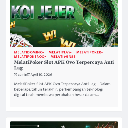
MELATIDOMINO
MELATIPLAY
MELATIPOKER
MELATIPOKERQQ
MELATIWIN88
MelatiPoker Slot APK Ovo Terpercaya Anti
Lag
admin
April 10, 2026
MelatiPoker Slot APK Ovo Terpercaya Anti Lag – Dalam
beberapa tahun terakhir, perkembangan teknologi
digital telah membawa perubahan besar dalam…