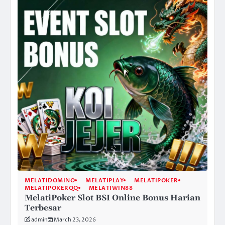
MELATIDOMINO
MELATIPLAY
MELATIPOKER
MELATIPOKERQQ
MELATIWIN88
MelatiPoker Slot BSI Online Bonus Harian
Terbesar
admin
March 23, 2026