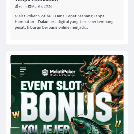
admin
April 5, 2026
MelatiPoker Slot APK Dana Cepat Menang Tanpa
Hambatan – Dalam era digital yang terus berkembang
pesat, hiburan berbasis online menjadi…