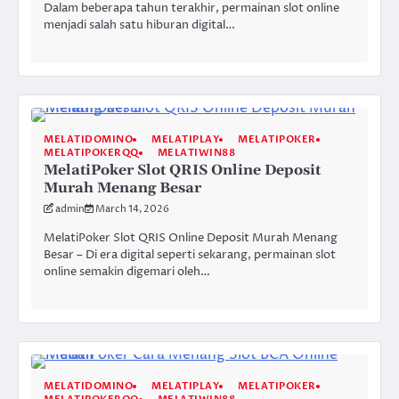
Dalam beberapa tahun terakhir, permainan slot online
menjadi salah satu hiburan digital…
MELATIDOMINO
MELATIPLAY
MELATIPOKER
MELATIPOKERQQ
MELATIWIN88
MelatiPoker Slot QRIS Online Deposit
Murah Menang Besar
admin
March 14, 2026
MelatiPoker Slot QRIS Online Deposit Murah Menang
Besar – Di era digital seperti sekarang, permainan slot
online semakin digemari oleh…
MELATIDOMINO
MELATIPLAY
MELATIPOKER