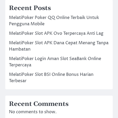
Recent Posts
MelatiPoker Poker QQ Online Terbaik Untuk
Pengguna Mobile
MelatiPoker Slot APK Ovo Terpercaya Anti Lag
MelatiPoker Slot APK Dana Cepat Menang Tanpa
Hambatan
MelatiPoker Login Aman Slot SeaBank Online
Terpercaya
MelatiPoker Slot BSI Online Bonus Harian
Terbesar
Recent Comments
No comments to show.