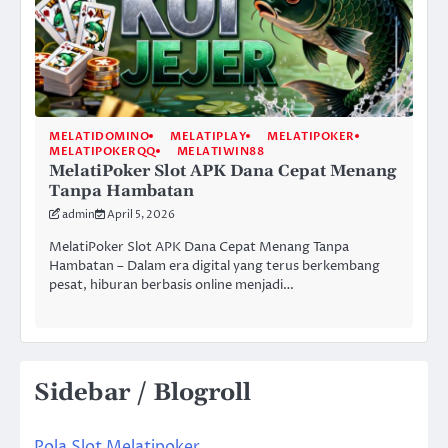
MELATIDOMINO
MELATIPLAY
MELATIPOKER
MELATIPOKERQQ
MELATIWIN88
MelatiPoker Slot APK Dana Cepat Menang
Tanpa Hambatan
admin
April 5, 2026
MelatiPoker Slot APK Dana Cepat Menang Tanpa
Hambatan – Dalam era digital yang terus berkembang
pesat, hiburan berbasis online menjadi…
Sidebar / Blogroll
Pola Slot Melatipoker