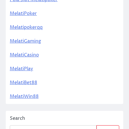
MelatiPoker
Melatipokerqq
MelatiGaming
MelatiCasino
MelatiPlay
MelatiBet88
MelatiWin88
Search