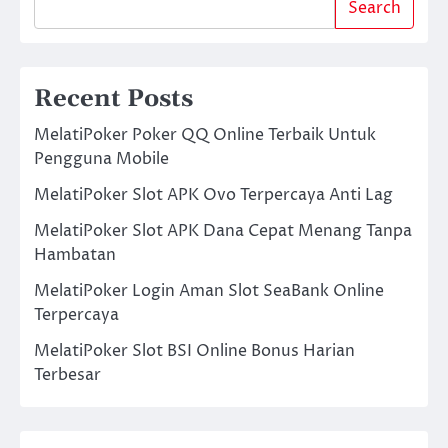
Search
Recent Posts
MelatiPoker Poker QQ Online Terbaik Untuk
Pengguna Mobile
MelatiPoker Slot APK Ovo Terpercaya Anti Lag
MelatiPoker Slot APK Dana Cepat Menang Tanpa
Hambatan
MelatiPoker Login Aman Slot SeaBank Online
Terpercaya
MelatiPoker Slot BSI Online Bonus Harian
Terbesar