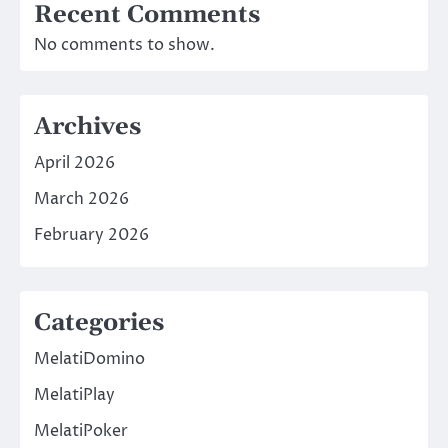
Recent Comments
No comments to show.
Archives
April 2026
March 2026
February 2026
Categories
MelatiDomino
MelatiPlay
MelatiPoker