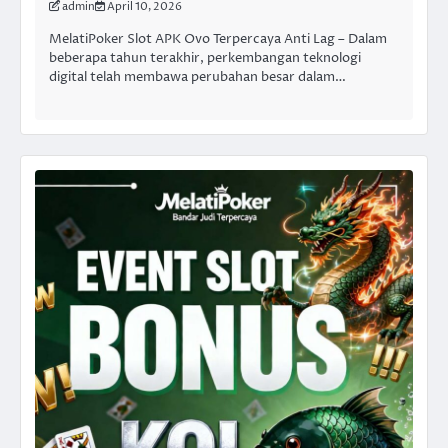
admin
April 10, 2026
MelatiPoker Slot APK Ovo Terpercaya Anti Lag – Dalam
beberapa tahun terakhir, perkembangan teknologi
digital telah membawa perubahan besar dalam…