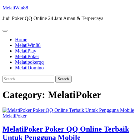
Skip
MelatiWin88
to
Judi Poker QQ Online 24 Jam Aman & Terpercaya
content
Home
MelatiWin88
MelatiPlay
MelatiPoker
Melatipokerqq
MelatiDomino
Search
for:
Category:
MelatiPoker
MelatiPoker
MelatiPoker Poker QQ Online Terbaik
Untuk Pengguna Mobile