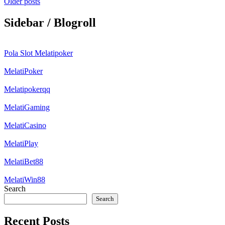
Posts
Older posts
navigation
Sidebar / Blogroll
Pola Slot Melatipoker
MelatiPoker
Melatipokerqq
MelatiGaming
MelatiCasino
MelatiPlay
MelatiBet88
MelatiWin88
Search
Search
Recent Posts