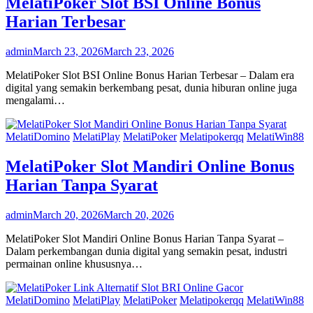
MelatiPoker Slot BSI Online Bonus
Harian Terbesar
admin
March 23, 2026
March 23, 2026
MelatiPoker Slot BSI Online Bonus Harian Terbesar – Dalam era
digital yang semakin berkembang pesat, dunia hiburan online juga
mengalami…
MelatiDomino
MelatiPlay
MelatiPoker
Melatipokerqq
MelatiWin88
MelatiPoker Slot Mandiri Online Bonus
Harian Tanpa Syarat
admin
March 20, 2026
March 20, 2026
MelatiPoker Slot Mandiri Online Bonus Harian Tanpa Syarat –
Dalam perkembangan dunia digital yang semakin pesat, industri
permainan online khususnya…
MelatiDomino
MelatiPlay
MelatiPoker
Melatipokerqq
MelatiWin88