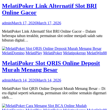
MelatiPoker Link Alternatif Slot BRI
Online Gacor
admin
March 17, 2026
March 17, 2026
MelatiPoker Link Alternatif Slot BRI Online Gacor – Dalam
beberapa tahun terakhir, permainan slot online menjadi salah satu
hiburan digital…
MelatiDomino
MelatiPlay
MelatiPoker
Melatipokerqq
MelatiWin88
MelatiPoker Slot QRIS Online Deposit
Murah Menang Besar
admin
March 14, 2026
March 14, 2026
MelatiPoker Slot QRIS Online Deposit Murah Menang Besar – Di
era digital seperti sekarang, permainan slot online semakin digemari
oleh…