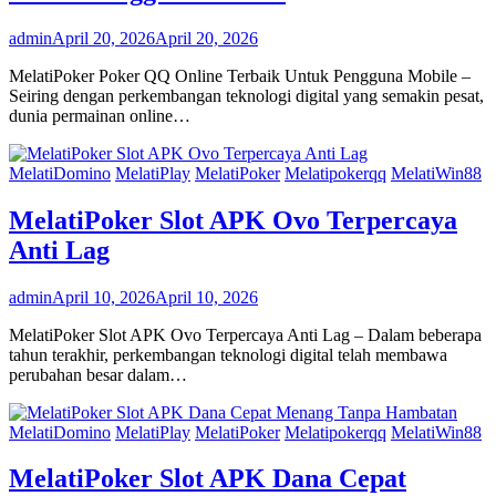
admin
April 20, 2026
April 20, 2026
MelatiPoker Poker QQ Online Terbaik Untuk Pengguna Mobile –
Seiring dengan perkembangan teknologi digital yang semakin pesat,
dunia permainan online…
MelatiDomino
MelatiPlay
MelatiPoker
Melatipokerqq
MelatiWin88
MelatiPoker Slot APK Ovo Terpercaya
Anti Lag
admin
April 10, 2026
April 10, 2026
MelatiPoker Slot APK Ovo Terpercaya Anti Lag – Dalam beberapa
tahun terakhir, perkembangan teknologi digital telah membawa
perubahan besar dalam…
MelatiDomino
MelatiPlay
MelatiPoker
Melatipokerqq
MelatiWin88
MelatiPoker Slot APK Dana Cepat