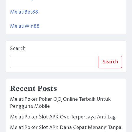
MelatiBet88
MelatiWin88
Search
Search
Recent Posts
MelatiPoker Poker QQ Online Terbaik Untuk
Pengguna Mobile
MelatiPoker Slot APK Ovo Terpercaya Anti Lag
MelatiPoker Slot APK Dana Cepat Menang Tanpa