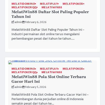
MELATIDOMINO
MELATIPLAY
MELATIPOKER
MELATIPOKERQQ
MELATIWIN88
MelatiWin88 Daftar Slot Paling Populer
Tahun Ini
admin
February 6, 2026
MelatiWin88 Daftar Slot Paling Populer Tahun Ini –
Industri permainan slot online terus mengalami
perkembangan pesat dari tahun ke tahun.…
MELATIDOMINO
MELATIPLAY
MELATIPOKER
MELATIPOKERQQ
MELATIWIN88
MelatiWin88 Pola Slot Online Terbaru
Gacor Hari Ini
admin
February 5, 2026
MelatiWin88 Pola Slot Online Terbaru Gacor Hari Ini –
Perkembangan dunia perjudian online di Indonesia
semakin pesat dari tahun ke…