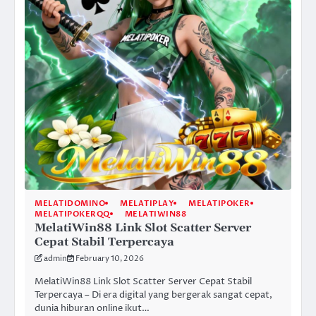
MELATIDOMINO
MELATIPLAY
MELATIPOKER
MELATIPOKERQQ
MELATIWIN88
MelatiWin88 Link Slot Scatter Server
Cepat Stabil Terpercaya
admin
February 10, 2026
MelatiWin88 Link Slot Scatter Server Cepat Stabil
Terpercaya – Di era digital yang bergerak sangat cepat,
dunia hiburan online ikut…