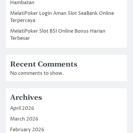
Hambatan
MelatiPoker Login Aman Slot SeaBank Online
Terpercaya
MelatiPoker Slot BSI Online Bonus Harian
Terbesar
Recent Comments
No comments to show.
Archives
April 2026
March 2026
February 2026