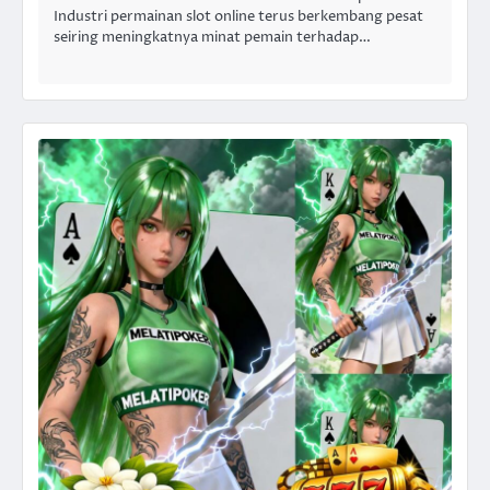
Industri permainan slot online terus berkembang pesat
seiring meningkatnya minat pemain terhadap…