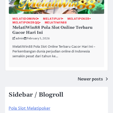
MELATIDOMINO
MELATIPLAY
MELATIPOKER
MELATIPOKERQQ
MELATIWIN88
MelatiWin88 Pola Slot Online Terbaru
Gacor Hari Ini
admin
February 5, 2026
MelatiWin88 Pola Slot Online Terbaru Gacor Hari Ini –
Perkembangan dunia perjudian online di Indonesia
semakin pesat dari tahun ke…
Posts
Newer posts
navigation
Sidebar / Blogroll
Pola Slot Melatipoker