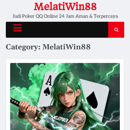
Skip
MelatiWin88
to
Judi Poker QQ Online 24 Jam Aman & Terpercaya
content
Category:
MelatiWin88