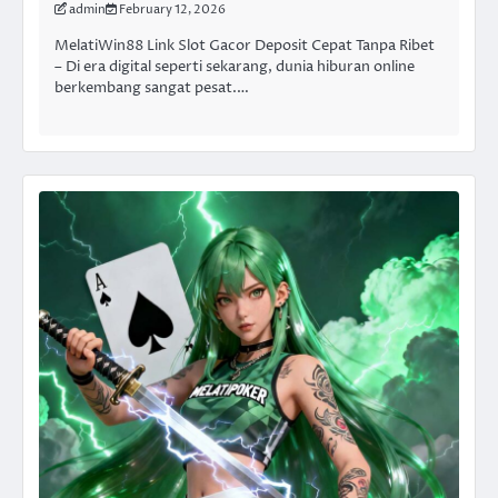
admin
February 12, 2026
MelatiWin88 Link Slot Gacor Deposit Cepat Tanpa Ribet
– Di era digital seperti sekarang, dunia hiburan online
berkembang sangat pesat.…