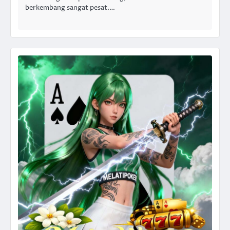
berkembang sangat pesat.…