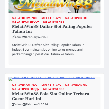
MELATIDOMINO
MELATIPLAY
MELATIPOKER
MELATIPOKERQQ
MELATIWIN88
MelatiWin88 Daftar Slot Paling Populer
Tahun Ini
admin
February 6, 2026
MelatiWin88 Daftar Slot Paling Populer Tahun Ini –
Industri permainan slot online terus mengalami
perkembangan pesat dari tahun ke tahun.…
MELATIDOMINO
MELATIPLAY
MELATIPOKER
MELATIPOKERQQ
MELATIWIN88
MelatiWin88 Pola Slot Online Terbaru
Gacor Hari Ini
admin
February 5, 2026