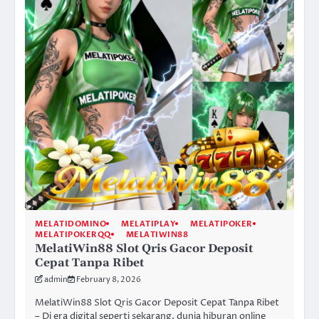
MELATIDOMINO
MELATIPLAY
MELATIPOKER
MELATIPOKERQQ
MELATIWIN88
MelatiWin88 Slot Qris Gacor Deposit
Cepat Tanpa Ribet
admin
February 8, 2026
MelatiWin88 Slot Qris Gacor Deposit Cepat Tanpa Ribet
– Di era digital seperti sekarang, dunia hiburan online