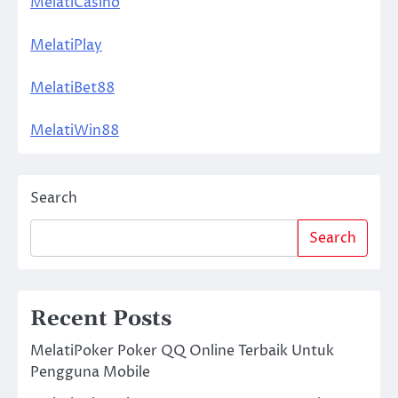
MelatiCasino
MelatiPlay
MelatiBet88
MelatiWin88
Search
Search
Recent Posts
MelatiPoker Poker QQ Online Terbaik Untuk
Pengguna Mobile