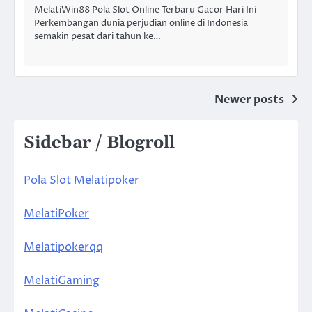
MelatiWin88 Pola Slot Online Terbaru Gacor Hari Ini –
Perkembangan dunia perjudian online di Indonesia
semakin pesat dari tahun ke…
Posts
Newer posts
navigation
Sidebar / Blogroll
Pola Slot Melatipoker
MelatiPoker
Melatipokerqq
MelatiGaming