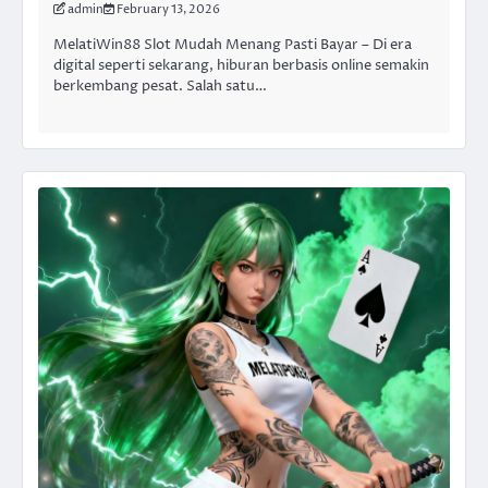
admin
February 13, 2026
MelatiWin88 Slot Mudah Menang Pasti Bayar – Di era
digital seperti sekarang, hiburan berbasis online semakin
berkembang pesat. Salah satu…