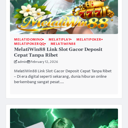
MELATIDOMINO
MELATIPLAY
MELATIPOKER
MELATIPOKERQQ
MELATIWIN88
MelatiWin88 Link Slot Gacor Deposit
Cepat Tanpa Ribet
admin
February 12, 2026
MelatiWin88 Link Slot Gacor Deposit Cepat Tanpa Ribet
– Di era digital seperti sekarang, dunia hiburan online
berkembang sangat pesat.…