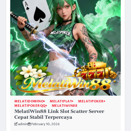
MELATIDOMINO
MELATIPLAY
MELATIPOKER
MELATIPOKERQQ
MELATIWIN88
MelatiWin88 Link Slot Scatter Server
Cepat Stabil Terpercaya
admin
February 10, 2026