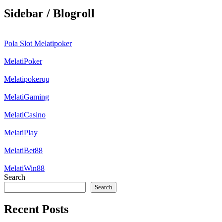
navigation
Sidebar / Blogroll
Pola Slot Melatipoker
MelatiPoker
Melatipokerqq
MelatiGaming
MelatiCasino
MelatiPlay
MelatiBet88
MelatiWin88
Search
Search
Recent Posts