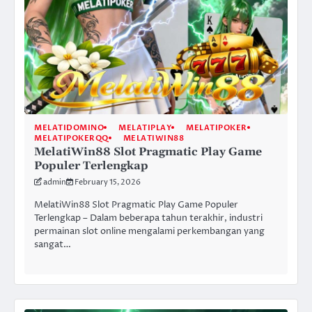
MELATIDOMINO
MELATIPLAY
MELATIPOKER
MELATIPOKERQQ
MELATIWIN88
MelatiWin88 Slot Pragmatic Play Game
Populer Terlengkap
admin
February 15, 2026
MelatiWin88 Slot Pragmatic Play Game Populer
Terlengkap – Dalam beberapa tahun terakhir, industri
permainan slot online mengalami perkembangan yang
sangat…