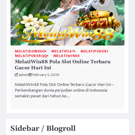
MELATIDOMINO
MELATIPLAY
MELATIPOKER
MELATIPOKERQQ
MELATIWIN88
MelatiWin88 Pola Slot Online Terbaru
Gacor Hari Ini
admin
February 5, 2026
MelatiWin88 Pola Slot Online Terbaru Gacor Hari Ini –
Perkembangan dunia perjudian online di Indonesia
semakin pesat dari tahun ke…
Sidebar / Blogroll