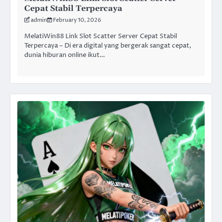
Cepat Stabil Terpercaya
admin
February 10, 2026
MelatiWin88 Link Slot Scatter Server Cepat Stabil
Terpercaya – Di era digital yang bergerak sangat cepat,
dunia hiburan online ikut…