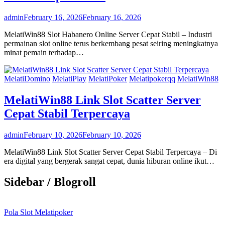
admin
February 16, 2026
February 16, 2026
MelatiWin88 Slot Habanero Online Server Cepat Stabil – Industri
permainan slot online terus berkembang pesat seiring meningkatnya
minat pemain terhadap…
MelatiDomino
MelatiPlay
MelatiPoker
Melatipokerqq
MelatiWin88
MelatiWin88 Link Slot Scatter Server
Cepat Stabil Terpercaya
admin
February 10, 2026
February 10, 2026
MelatiWin88 Link Slot Scatter Server Cepat Stabil Terpercaya – Di
era digital yang bergerak sangat cepat, dunia hiburan online ikut…
Sidebar / Blogroll
Pola Slot Melatipoker