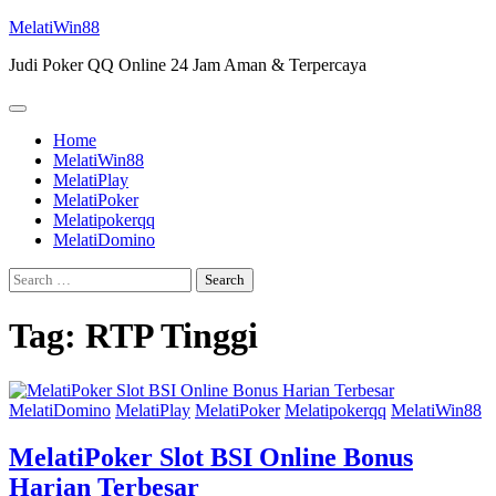
Skip
MelatiWin88
to
Judi Poker QQ Online 24 Jam Aman & Terpercaya
content
Home
MelatiWin88
MelatiPlay
MelatiPoker
Melatipokerqq
MelatiDomino
Search
for:
Tag:
RTP Tinggi
MelatiDomino
MelatiPlay
MelatiPoker
Melatipokerqq
MelatiWin88
MelatiPoker Slot BSI Online Bonus
Harian Terbesar