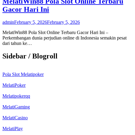
MelatiWin88 Pola Slot Online Terbaru
Gacor Hari Ini
admin
February 5, 2026
February 5, 2026
MelatiWin88 Pola Slot Online Terbaru Gacor Hari Ini –
Perkembangan dunia perjudian online di Indonesia semakin pesat
dari tahun ke…
Sidebar / Blogroll
Pola Slot Melatipoker
MelatiPoker
Melatipokerqq
MelatiGaming
MelatiCasino
MelatiPlay