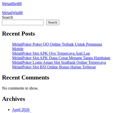
MelatiBet88
MelatiWin88
Search
Search
Recent Posts
MelatiPoker Poker QQ Online Terbaik Untuk Pengguna
Mobile
MelatiPoker Slot APK Ovo Terpercaya Anti Lag
MelatiPoker Slot APK Dana Cepat Menang Tanpa Hambatan
MelatiPoker Login Aman Slot SeaBank Online Terpercaya
MelatiPoker Slot BSI Online Bonus Harian Terbesar
Recent Comments
No comments to show.
Archives
April 2026