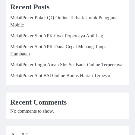
Recent Posts
MelatiPoker Poker QQ Online Terbaik Untuk Pengguna
Mobile
MelatiPoker Slot APK Ovo Terpercaya Anti Lag
MelatiPoker Slot APK Dana Cepat Menang Tanpa
Hambatan
MelatiPoker Login Aman Slot SeaBank Online Terpercaya
MelatiPoker Slot BSI Online Bonus Harian Terbesar
Recent Comments
No comments to show.